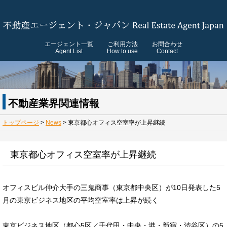
エージェント一覧
ご利用方法
お問合わせ
Agent List
How to use
Contact
不動産業界関連情報
トップページ
>
News
>
東京都心オフィス空室率が上昇継続
東京都心オフィス空室率が上昇継続
オフィスビル仲介大手の三鬼商事（東京都中央区）が10日発表した5
月の東京ビジネス地区の平均空室率は上昇が続く
東京ビジネス地区（都心5区／千代田・中央・港・新宿・渋谷区）の5